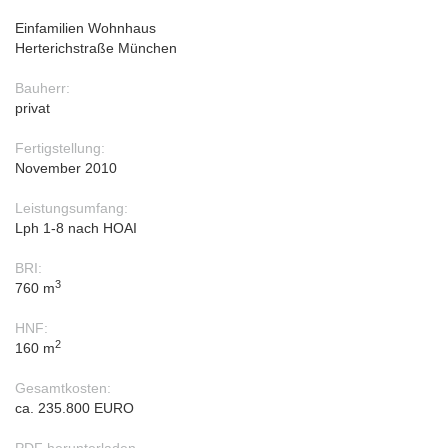
Einfamilien Wohnhaus
Herterichstraße München
Bauherr:
privat
Fertigstellung:
November 2010
Leistungsumfang:
Lph 1-8 nach HOAI
BRI:
3
760 m
HNF:
2
160 m
Gesamtkosten:
ca. 235.800 EURO