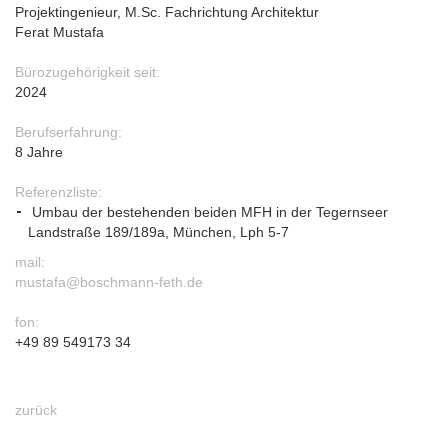
Projektingenieur, M.Sc. Fachrichtung Architektur
Ferat Mustafa
Bürozugehörigkeit seit:
2024
Berufserfahrung:
8 Jahre
Referenzliste:
Umbau der bestehenden beiden MFH in der Tegernseer
Landstraße 189/189a, München, Lph 5-7
mail:
mustafa@boschmann-feth.de
fon:
+49 89 549173 34
zurück